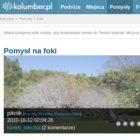
Podróże
Miejsca
Pomysły
F
Kolumber
Pomysły
Foki
Wykorzystujemy pliki cookie, aby dostosować serwis do Twoich potrzeb. Możesz 
Pomysł na foki
kwiatek
(
Hout bay
,
Republika Południowej Afryki
)
2010-10-12 02:04:17
bartek_sleczka
(
0 komentarzy
)