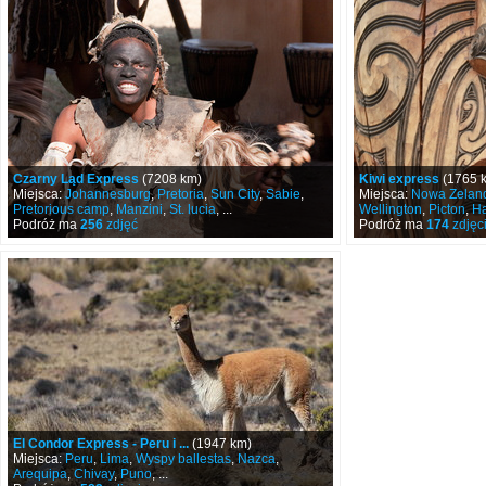
Czarny Ląd Express
(7208 km)
Kiwi express
(1765 
Miejsca:
Johannesburg
,
Pretoria
,
Sun City
,
Sabie
,
Miejsca:
Nowa Zelan
Pretorious camp
,
Manzini
,
St. lucia
, ...
Wellington
,
Picton
,
Ha
Podróż ma
256
zdjęć
Podróż ma
174
zdjęc
El Condor Express - Peru i ...
(1947 km)
Miejsca:
Peru
,
Lima
,
Wyspy ballestas
,
Nazca
,
Arequipa
,
Chivay
,
Puno
, ...