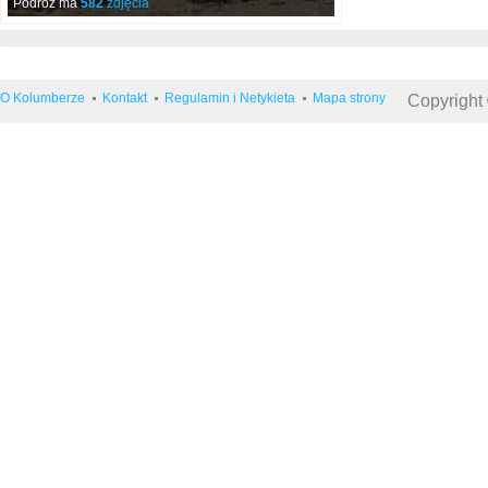
Podróż ma
582
zdjęcia
O Kolumberze
Kontakt
Regulamin i Netykieta
Mapa strony
Copyright