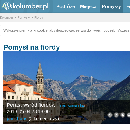
Podróże
Miejsca
Pomysły
F
Kolumber
Pomysły
Fiordy
Wykorzystujemy pliki cookie, aby dostosować serwis do Twoich potrzeb. Możesz 
Pomysł na fiordy
Perast wśród fiordów
(
Perast
,
Czarnogóra
)
2013-05-04 23:18:00
pan_hons
(
0 komentarzy
)