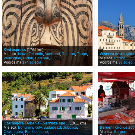
Kiwi express
(1765 km)
Miejsca:
Nowa Zelandia
,
Auckland
,
Rotorua
,
Taupo
,
W sercu czarnogórsk
Wellington
,
Picton
,
Hari hari
, ...
Miejsca:
Perast
Podróż ma
174
zdjęcia
Podróż ma
38
zdjęć
Czarnogóra i Albania - pierwsze spo ...
(1011 km)
Miejsca:
Bohumín
,
Kúty
,
Budapeszt
,
Subotica
,
Bergen i okolice 20
Czarnogóra
,
Bar
,
Lepetane
, ...
Miejsca:
Bergen