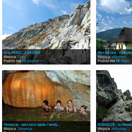
Orla PERĆ.. 2.09.2009
Wycieczka - Vylkoline
Miejsca:
Tatry
Miejsca:
Vlkolínec
Podróż ma
73
zdjęcia
Podróż ma
26
zdjęć
Słowacja - pieczara ognia i wody...
ROHACZE - królewskie 
Miejsca:
Słowacja
Miejsca:
Habovka