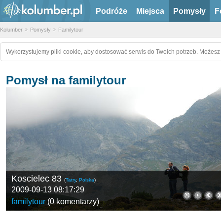
Podróże
Miejsca
Pomysły
F
Kolumber
Pomysły
Familytour
Wykorzystujemy pliki cookie, aby dostosować serwis do Twoich potrzeb. Możesz 
Pomysł na familytour
Koscielec 83
(
Tatry
,
Polska
)
2009-09-13 08:17:29
familytour
(
0 komentarzy
)