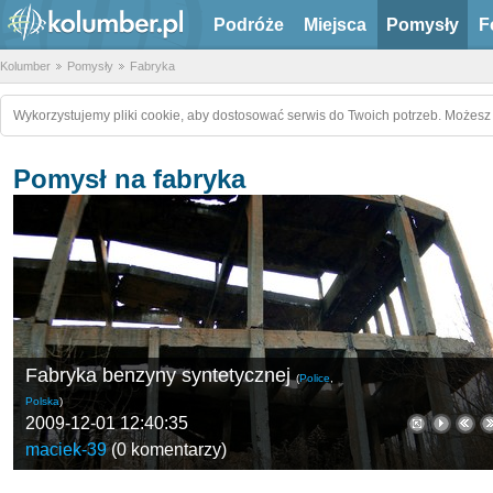
Podróże
Miejsca
Pomysły
F
Kolumber
Pomysły
Fabryka
Wykorzystujemy pliki cookie, aby dostosować serwis do Twoich potrzeb. Możesz 
Pomysł na fabryka
Fabryka benzyny syntetycznej
(
Police
,
Polska
)
2009-12-01 12:40:35
maciek-39
(
0 komentarzy
)