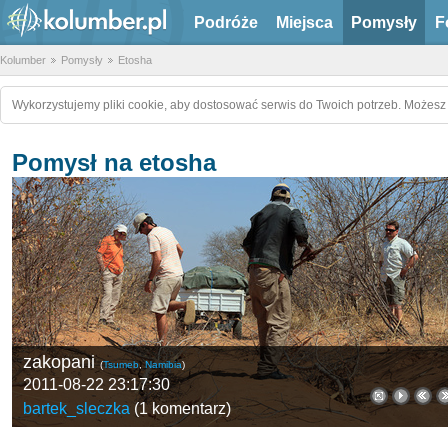
Podróże
Miejsca
Pomysły
F
Kolumber
Pomysły
Etosha
Wykorzystujemy pliki cookie, aby dostosować serwis do Twoich potrzeb. Możesz 
Pomysł na etosha
zakopani
(
Tsumeb
,
Namibia
)
2011-08-22 23:17:30
bartek_sleczka
(
1 komentarz
)