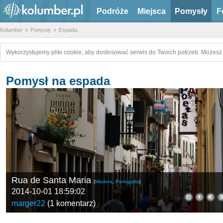
Podróże
Miejsca
Pomysły
F
Kolumber
Pomysły
Espada
Wykorzystujemy pliki cookie, aby dostosować serwis do Twoich potrzeb. Możesz 
Pomysł na espada
Rua de Santa Maria
(
Madera
,
Portugalia
)
2014-10-01 18:59:02
marger22
(
1 komentarz
)