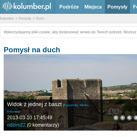
Podróże
Miejsca
Pomysły
F
Kolumber
Pomysły
Duch
Wykorzystujemy pliki cookie, aby dostosować serwis do Twoich potrzeb. Możesz 
Pomysł na duch
Widok z jednej z baszt
(
Caerphilly
,
Wielka
Brytania
)
2013-03-10 17:45:49
odzim22
(
0 komentarzy
)