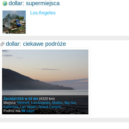
dollar: supermiejsca
Los Angeles
dollar: ciekawe podróże
Zachód USA w 10 dni
(4320 km)
Miejsca:
Newark
,
Los Angeles
,
Malibu
,
Big Sur
,
Kalifornia
,
Las Vegas
,
Grand Canyon
, ...
Podróż ma
56
zdjęć