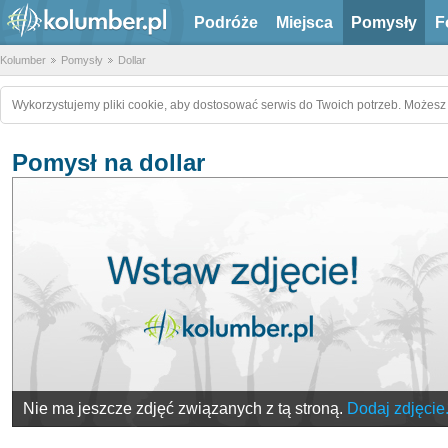
Podróże
Miejsca
Pomysły
F
Kolumber
Pomysły
Dollar
Wykorzystujemy pliki cookie, aby dostosować serwis do Twoich potrzeb. Możesz 
Pomysł na dollar
Nie ma jeszcze zdjęć związanych z tą stroną.
Dodaj zdjęcie