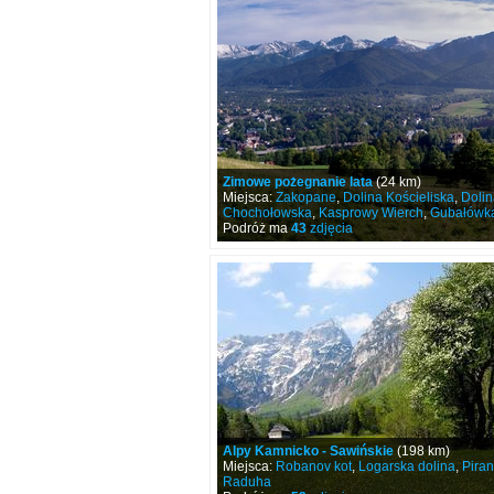
Zimowe pożegnanie lata
(24 km)
Miejsca:
Zakopane
,
Dolina Kościeliska
,
Dolin
Chochołowska
,
Kasprowy Wierch
,
Gubałówk
Podróż ma
43
zdjęcia
Alpy Kamnicko - Sawińskie
(198 km)
Miejsca:
Robanov kot
,
Logarska dolina
,
Piran
Raduha