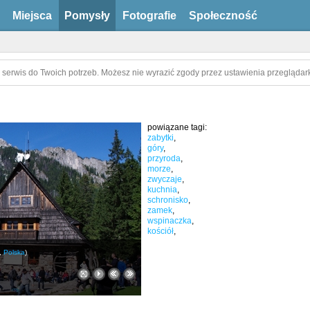
Miejsca
Pomysły
Fotografie
Społeczność
 serwis do Twoich potrzeb. Możesz nie wyrazić zgody przez ustawienia przeglądark
powiązane tagi:
zabytki
,
góry
,
przyroda
,
morze
,
zwyczaje
,
kuchnia
,
schronisko
,
zamek
,
wspinaczka
,
kościół
,
,
Polska
)