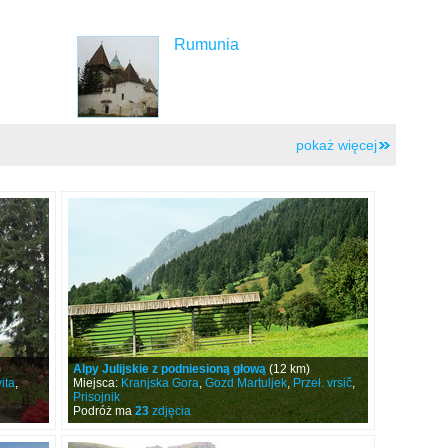
Rumunia
pokaż więcej
)
Alpy Julijskie z podniesioną głową
(12 km)
ita
,
Miejsca:
Kranjska Gora
,
Gozd Martuljek
,
Przeł. vrsič
,
Prisojnik
Podróż ma
23
zdjęcia