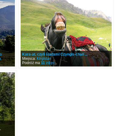
a
Kara-at, czyli śladami Czyngis-chan ...
a
Miejsca:
Kirgistan
Podróż ma
11
zdjęć
,