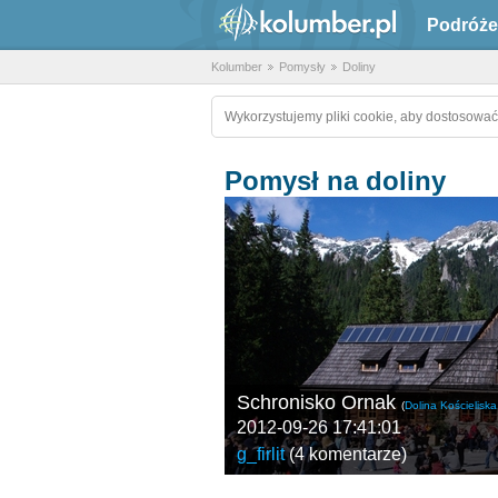
Podróże
Kolumber
Pomysły
Doliny
Wykorzystujemy pliki cookie, aby dostosować
Pomysł na doliny
Schronisko Ornak
(
Dolina Kościeliska
2012-09-26 17:41:01
g_firlit
(
4 komentarze
)