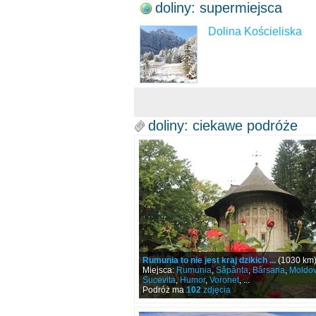
doliny: supermiejsca
Dolina Kościeliska
doliny: ciekawe podróże
Rumunia to nie jest kraj dzikich ...
(1030 km
Miejsca:
Rumunia
,
Săpânta
,
Bârsana
,
Moldov
Sucevita
,
Humor
,
Voronet
, ...
Podróż ma
102
zdjęcia