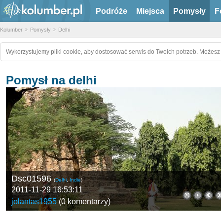
Podróże
Miejsca
Pomysły
F
Kolumber
Pomysły
Delhi
Wykorzystujemy pliki cookie, aby dostosować serwis do Twoich potrzeb. Możesz 
Pomysł na delhi
Dsc01596
(
Delhi
,
Indie
)
2011-11-29 16:53:11
jolantas1955
(
0 komentarzy
)