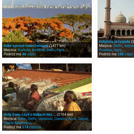
Indyjska przygoda
(1
Indie sprzed ćwierćwiecza
(1477 km)
Miejsca:
Delhi
,
Jaipur
Miejsca:
Kalkuta
,
Bombaj
,
Delhi
,
Agra
Pushkar
,
Agra
, ...
Podróż ma
40
zdjęć
Podróż ma
190
zdjęć
Holy Cow, czyli o Indiach bez ...
(2764 km)
Miejsca:
Indie
,
Delhi
,
Varanasi
,
Gwalior
,
Agra
,
Jaipur
,
Sawāi Mādhopur
, ...
Podróż ma
174
zdjęcia