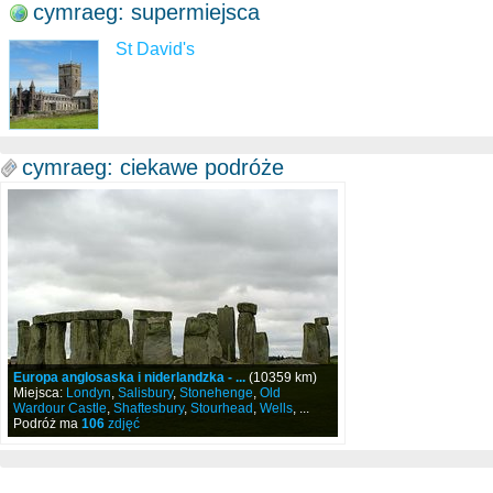
cymraeg: supermiejsca
St David's
cymraeg: ciekawe podróże
Europa anglosaska i niderlandzka - ...
(10359 km)
Miejsca:
Londyn
,
Salisbury
,
Stonehenge
,
Old
Wardour Castle
,
Shaftesbury
,
Stourhead
,
Wells
, ...
Podróż ma
106
zdjęć