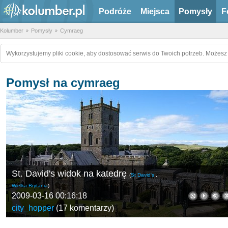
Podróże
Miejsca
Pomysły
F
Kolumber
Pomysły
Cymraeg
Wykorzystujemy pliki cookie, aby dostosować serwis do Twoich potrzeb. Możesz 
Pomysł na cymraeg
St. David's widok na katedrę
(
St David's
,
Wielka Brytania
)
2009-03-16 00:16:18
city_hopper
(
17 komentarzy
)