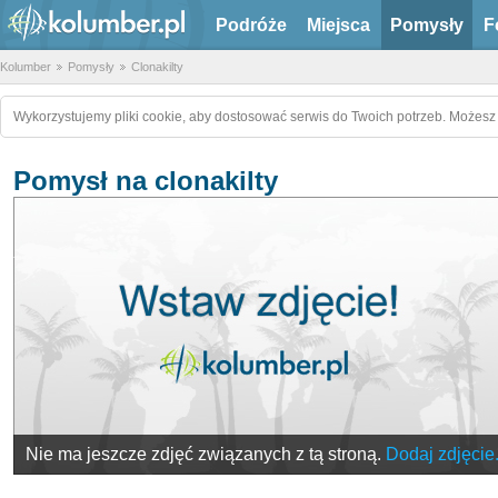
Podróże
Miejsca
Pomysły
F
Kolumber
Pomysły
Clonakilty
Wykorzystujemy pliki cookie, aby dostosować serwis do Twoich potrzeb. Możesz 
Pomysł na clonakilty
Nie ma jeszcze zdjęć związanych z tą stroną.
Dodaj zdjęcie