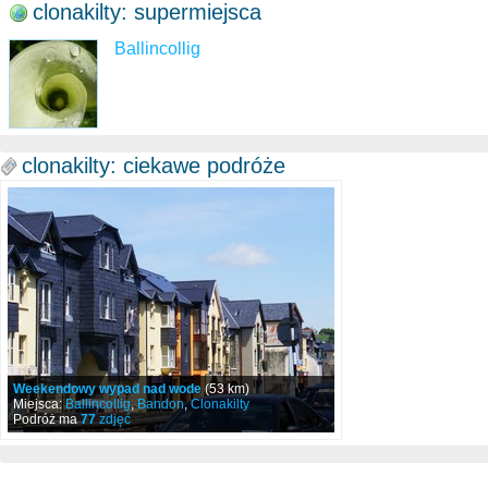
clonakilty: supermiejsca
Ballincollig
clonakilty: ciekawe podróże
Weekendowy wypad nad wode
(53 km)
Miejsca:
Ballincollig
,
Bandon
,
Clonakilty
Podróż ma
77
zdjęć