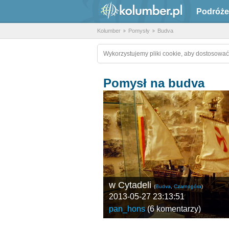
Podróże
Kolumber
Pomysły
Budva
Wykorzystujemy pliki cookie, aby dostosować
Pomysł na budva
w Cytadeli
(
Budva
,
Czarnogóra
)
2013-05-27 23:13:51
pan_hons
(
6 komentarzy
)