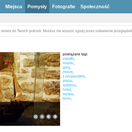
Miejsca
Pomysły
Fotografie
Społeczność
 serwis do Twoich potrzeb. Możesz nie wyrazić zgody przez ustawienia przeglądark
powiązane tagi:
zabytki
,
miasto
,
góry
,
morze
,
z przyjaciółmi
,
plaża
,
autobus
,
hotel
,
wyspa
,
tanio
,