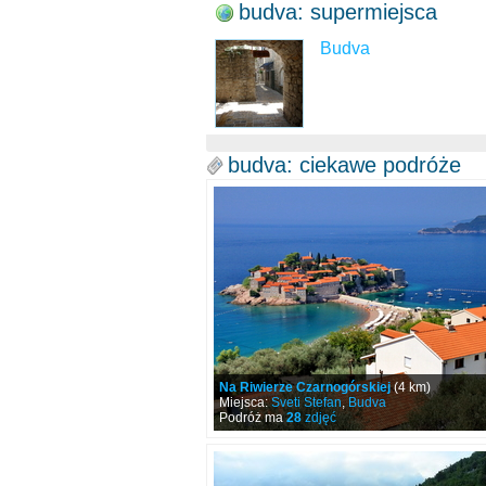
budva: supermiejsca
Budva
budva: ciekawe podróże
Na Riwierze Czarnogórskiej
(4 km)
Miejsca:
Sveti Stefan
,
Budva
Podróż ma
28
zdjęć