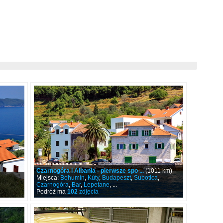
Czarnogóra i Albania - pierwsze spo ...
(1011 km)
Miejsca:
Bohumín
,
Kúty
,
Budapeszt
,
Subotica
,
Czarnogóra
,
Bar
,
Lepetane
, ...
Podróż ma
102
zdjęcia