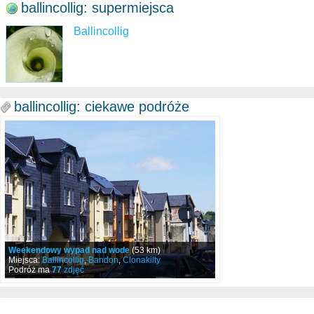
ballincollig: supermiejsca
Ballincollig
ballincollig: ciekawe podróże
Weekendowy wypad nad wode
(53 km)
Miejsca:
Ballincollig
,
Bandon
,
Clonakilty
Podróż ma
77
zdjęć