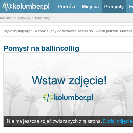
Podróże
Miejsca
Pomysły
F
Kolumber
Pomysły
Ballincollig
Wykorzystujemy pliki cookie, aby dostosować serwis do Twoich potrzeb. Możesz 
Pomysł na ballincollig
Nie ma jeszcze zdjęć związanych z tą stroną.
Dodaj zdjęcie