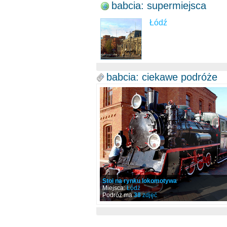
babcia: supermiejsca
Łódź
babcia: ciekawe podróże
Stoi na rynku lokomotywa
Miejsca:
Łódź
Podróż ma
38
zdjęć