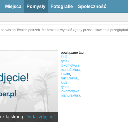
Miejsca
Pomysły
Fotografie
Społeczność
 serwis do Twoich potrzeb. Możesz nie wyrazić zgody przez ustawienia przeglądark
powiązane tagi:
łódź
,
rynek
,
lokomotywa
,
manufaktura
,
tuwim
,
rok tuwima
,
łódź
,
rynek
,
lokomotywa
,
manufaktura
,
 z tą stroną.
Dodaj zdjęcie.