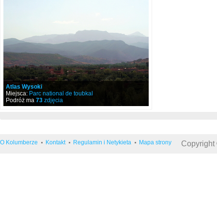
Atlas Wysoki
Miejsca:
Parc national de toubkal
Podróż ma
73
zdjęcia
O Kolumberze
Kontakt
Regulamin i Netykieta
Mapa strony
Copyright