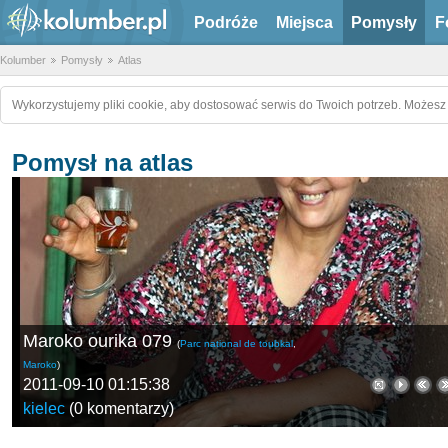
Podróże
Miejsca
Pomysły
F
Kolumber
Pomysły
Atlas
Wykorzystujemy pliki cookie, aby dostosować serwis do Twoich potrzeb. Możesz 
Pomysł na atlas
Maroko ourika 079
(
Parc national de toubkal
,
Maroko
)
2011-09-10 01:15:38
kielec
(
0 komentarzy
)