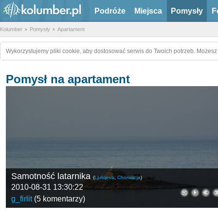
Podróże
Miejsca
Pomysły
F
Kolumber
Pomysły
Apartament
Wykorzystujemy pliki cookie, aby dostosować serwis do Twoich potrzeb. Możesz 
Pomysł na apartament
Samotność latarnika
(
Ljubljeva
,
Chorwacja
)
2010-08-31 13:30:22
g_firlit
(
5 komentarzy
)