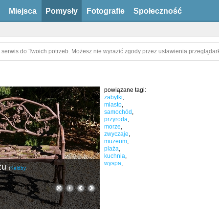
Miejsca
Pomysły
Fotografie
Społeczność
 serwis do Twoich potrzeb. Możesz nie wyrazić zgody przez ustawienia przeglądark
powiązane tagi:
zabytki
,
miasto
,
samochód
,
przyroda
,
morze
,
zwyczaje
,
muzeum
,
plaża
,
kuchnia
,
wyspa
,
zu
(
Keldby
,