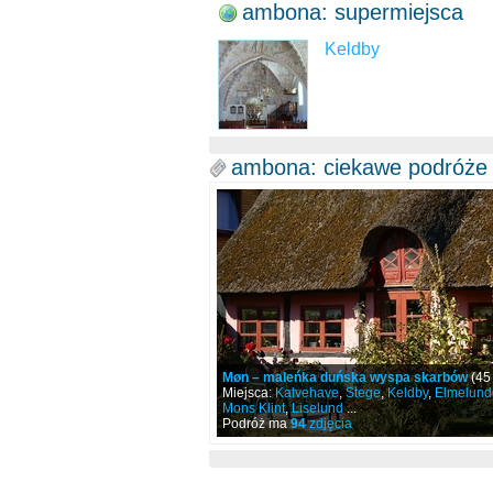
ambona: supermiejsca
Keldby
ambona: ciekawe podróże
Møn – maleńka duńska wyspa skarbów
(45
Miejsca:
Kalvehave
,
Stege
,
Keldby
,
Elmelund
Mons Klint
,
Liselund
...
Podróż ma
94
zdjęcia