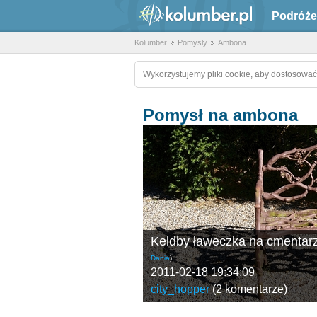
Podróże
Kolumber
Pomysły
Ambona
Wykorzystujemy pliki cookie, aby dostosować
Pomysł na ambona
Keldby ławeczka na cmentar
Dania
)
2011-02-18 19:34:09
city_hopper
(
2 komentarze
)