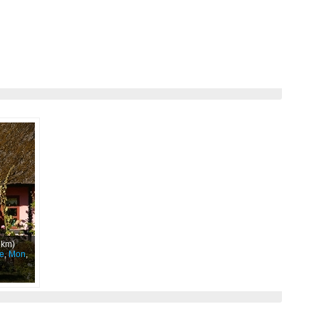
 km)
e
,
Mon
,