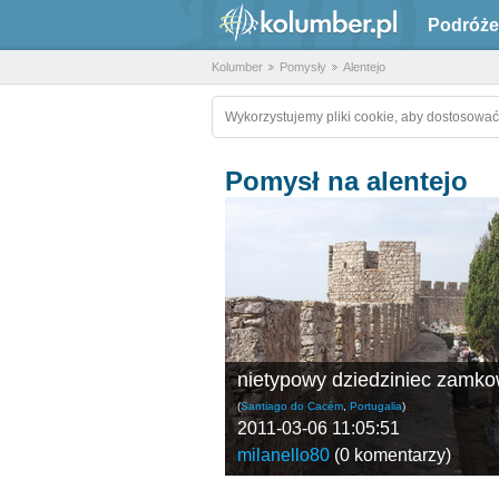
Podróże
Kolumber
Pomysły
Alentejo
Wykorzystujemy pliki cookie, aby dostosować
Pomysł na alentejo
nietypowy dziedziniec zamk
(
Santiago do Cacém
,
Portugalia
)
2011-03-06 11:05:51
milanello80
(
0 komentarzy
)