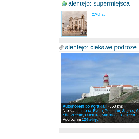
alentejo: supermiejsca
Évora
alentejo: ciekawe podróże
Autostopem po Portugalii
(358 km)
Miejsca:
Lizbona
,
Évora
,
Portimão
,
Sagres
,
C
São Vicente
,
Odemira
,
Santiago do Cacém
...
Podróż ma
120
zdjęć