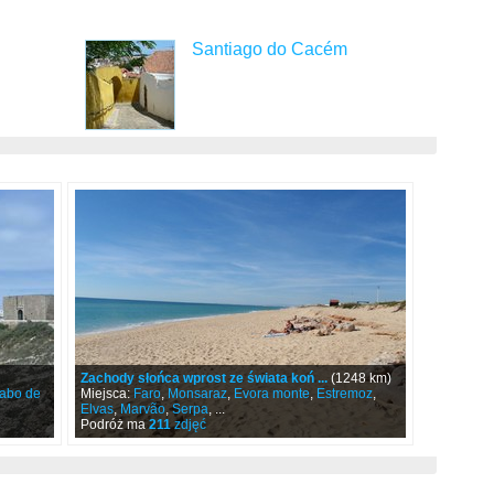
Santiago do Cacém
Zachody słońca wprost ze świata koń ...
(1248 km)
abo de
Miejsca:
Faro
,
Monsaraz
,
Evora monte
,
Estremoz
,
Elvas
,
Marvão
,
Serpa
, ...
Podróż ma
211
zdjęć