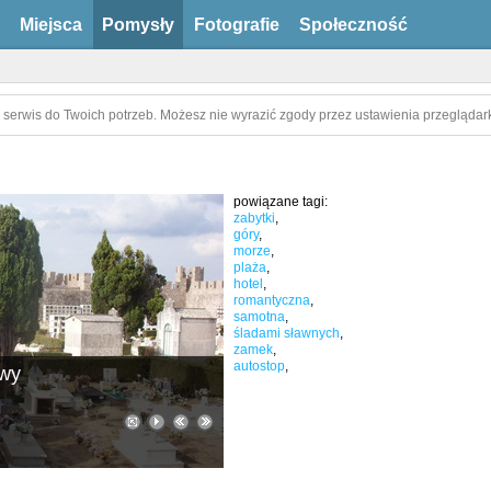
Miejsca
Pomysły
Fotografie
Społeczność
 serwis do Twoich potrzeb. Możesz nie wyrazić zgody przez ustawienia przeglądark
powiązane tagi:
zabytki
,
góry
,
morze
,
plaża
,
hotel
,
romantyczna
,
samotna
,
śladami sławnych
,
zamek
,
autostop
,
owy