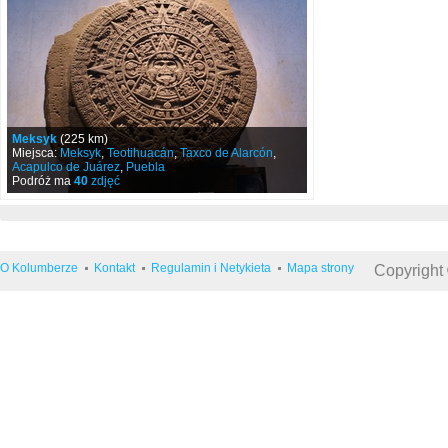
Meksyk
(225 km)
Miejsca:
Meksyk
,
Teotihuacán
,
Taxco de Alarcón
,
Acapulco de Juárez
,
Puebla
Podróż ma
40
zdjęć
O Kolumberze
Kontakt
Regulamin i Netykieta
Mapa strony
Copyright