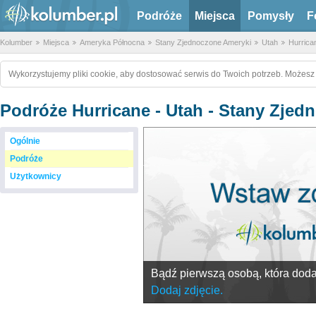
Podróże
Miejsca
Pomysły
F
Kolumber
Miejsca
Ameryka Północna
Stany Zjednoczone Ameryki
Utah
Hurrica
Wykorzystujemy pliki cookie, aby dostosować serwis do Twoich potrzeb. Możesz 
Podróże Hurricane - Utah - Stany Zje
Ogólnie
Podróże
Użytkownicy
Bądź pierwszą osobą, która doda 
Dodaj zdjęcie.