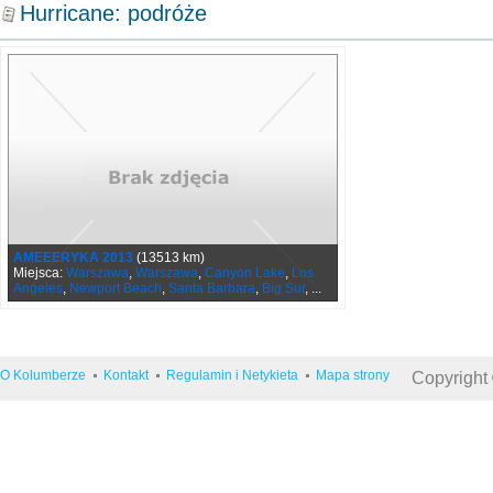
Hurricane: podróże
AMEEERYKA 2013
(13513 km)
Miejsca:
Warszawa
,
Warszawa
,
Canyon Lake
,
Los
Angeles
,
Newport Beach
,
Santa Barbara
,
Big Sur
, ...
O Kolumberze
Kontakt
Regulamin i Netykieta
Mapa strony
Copyright