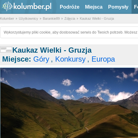
Podróże
Miejsca
Pomysły
F
Kolumber
Użytkownicy
Barankie89
Zdjęcia
Kaukaz Wielki - Gruzja
Wykorzystujemy pliki cookie, aby dostosować serwis do Twoich potrzeb. Możesz 
Kaukaz Wielki - Gruzja
Miejsce:
Góry
,
Konkursy
,
Europa