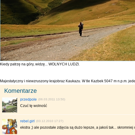
Kiedy patrzę na góry, widzę... WOLNYCH LUDZI.
Majestatyczny i niewzruszony krajobraz Kaukazu. W tle Kazbek 5047 m n.p.m. jed
Komentarze
przedpole
(06.03.2011 13:50)
Czuć tę wolność
rebel.girl
(03.12.2010 17:27)
ekstra ;) ale pozostałe zdjęcia są dużo lepsze, a jakoś tak... skromniej