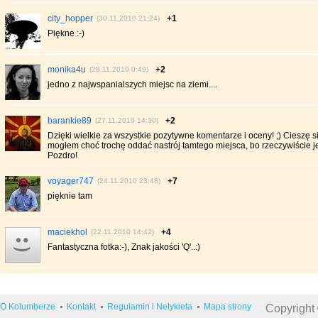
city_hopper
+1
(30.11.2010 21:24)
Piękne :-)
monika4u
+2
(28.11.2010 0:49)
jedno z najwspanialszych miejsc na ziemi....
barankie89
+2
(27.11.2010 14:30)
Dzięki wielkie za wszystkie pozytywne komentarze i oceny! ;) Cieszę si
mogłem choć trochę oddać nastrój tamtego miejsca, bo rzeczywiście j
Pozdro!
voyager747
+7
(24.11.2010 23:48)
pięknie tam
maciekhol
+4
(22.11.2010 14:42)
Fantastyczna fotka:-), Znak jakości 'Q'..:)
O Kolumberze
Kontakt
Regulamin i Netykieta
Mapa strony
Copyright