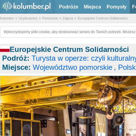
Podróże
Miejsca
Pomysły
F
Kolumber
Użytkownicy
Pomorskie
Zdjęcia
Europejskie Centrum Solidarności
Wykorzystujemy pliki cookie, aby dostosować serwis do Twoich potrzeb. Możesz 
Europejskie Centrum Solidarności
Podróż:
Turysta w operze: czyli kulturalny
Miejsce:
Województwo pomorskie
,
Pols