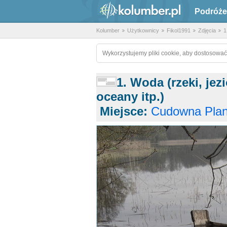
Podróże
Kolumber
Użytkownicy
Fikol1991
Zdjęcia
1
Wykorzystujemy pliki cookie, aby dostosować
1. Woda (rzeki, jez
oceany itp.)
Miejsce:
Cudowna Plan