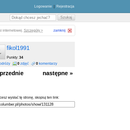
Logowanie
|
Rejestracja
i internetowej.
Szczegóły >
zamknij
fikol1991
Punkty:
34
odróży
0
zdjęć
0
komentarzy
przednie
następne »
cesz wysłać tę stronę, skopiuj ten link: