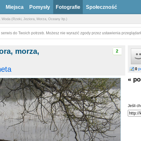
Miejsca
Pomysły
Fotografie
Społeczność
. Woda (Rzeki, Jeziora, Morza, Oceany Itp.)
 serwis do Twoich potrzeb. Możesz nie wyrazić zgody przez ustawienia przeglądark
iora, morza,
2
eta
0
p
« po
Jeśli ch