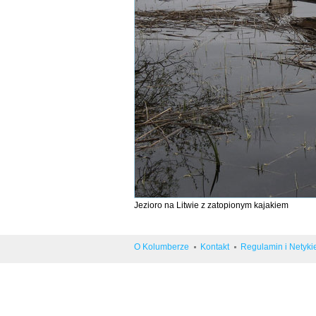
Jezioro na Litwie z zatopionym kajakiem
O Kolumberze
Kontakt
Regulamin i Netyki