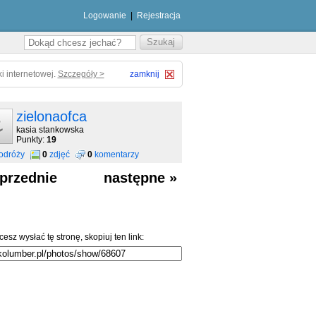
Logowanie
|
Rejestracja
i internetowej.
Szczegóły >
zamknij
zielonaofca
kasia stankowska
Punkty:
19
odróży
0
zdjęć
0
komentarzy
przednie
następne »
cesz wysłać tę stronę, skopiuj ten link: