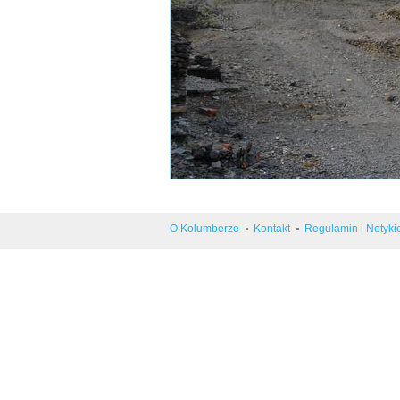
O Kolumberze
Kontakt
Regulamin i Netyki