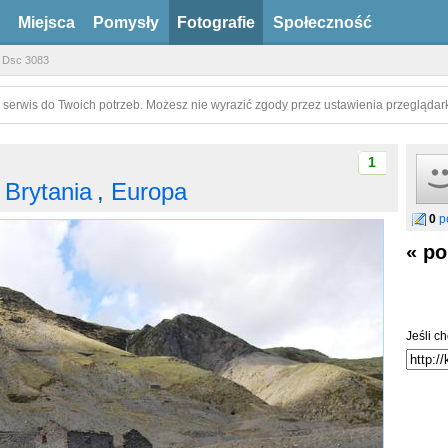
Miejsca
Pomysły
Fotografie
Społeczność
Dsc 3083
 serwis do Twoich potrzeb. Możesz nie wyrazić zgody przez ustawienia przeglądark
1
 Brytania
,
Europa
0
p
« po
Jeśli ch