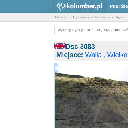
Podróże
Kolumber
Użytkownicy
Zielonaofca
Zdjęcia
Wykorzystujemy pliki cookie, aby dostosować
Dsc 3083
Miejsce:
Walia
,
Wielka