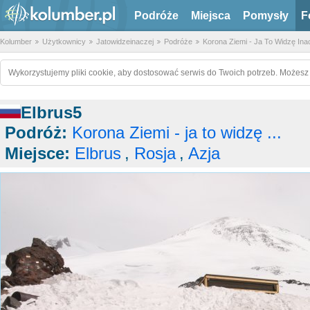
Podróże
Miejsca
Pomysły
F
Kolumber
Użytkownicy
Jatowidzeinaczej
Podróże
Korona Ziemi - Ja To Widzę Inac
Wykorzystujemy pliki cookie, aby dostosować serwis do Twoich potrzeb. Możesz 
Elbrus5
Podróż:
Korona Ziemi - ja to widzę ...
Miejsce:
Elbrus
,
Rosja
,
Azja