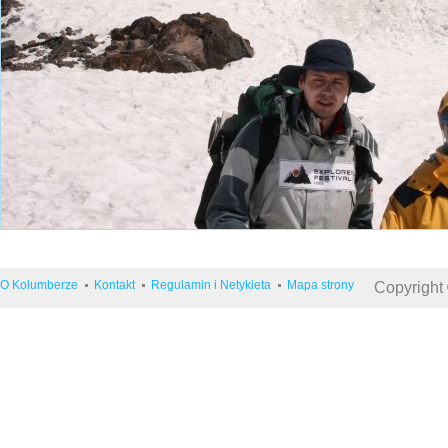
O Kolumberze
Kontakt
Regulamin i Netykieta
Mapa strony
Copyright