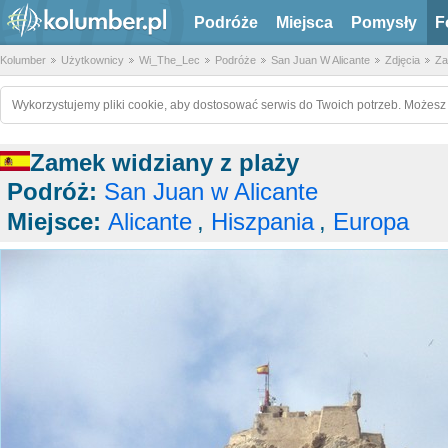
Podróże
Miejsca
Pomysły
F
Kolumber
Użytkownicy
Wi_The_Lec
Podróże
San Juan W Alicante
Zdjęcia
Za
Wykorzystujemy pliki cookie, aby dostosować serwis do Twoich potrzeb. Możesz 
Zamek widziany z plaży
Podróż:
San Juan w Alicante
Miejsce:
Alicante
,
Hiszpania
,
Europa