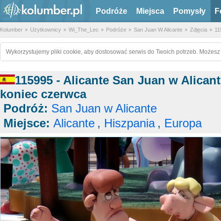
Podróże
Miejsca
Pomysły
F
Kolumber
Użytkownicy
Wi_The_Lec
Podróże
San Juan W Alicante
Zdjęcia
11
Wykorzystujemy pliki cookie, aby dostosować serwis do Twoich potrzeb. Możesz 
115995 - Alicante San Juan w Alican
koniec czerwca
Podróż:
San Juan w Alicante
Miejsce:
Alicante
,
Hiszpania
,
Europa