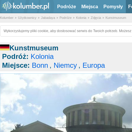
Podróże
Miejsca
Pomysły
F
Kolumber
Użytkownicy
Jabadaya
Podróże
Kolonia
Zdjęcia
Kunstmuseum
Wykorzystujemy pliki cookie, aby dostosować serwis do Twoich potrzeb. Możesz 
Kunstmuseum
Podróż:
Kolonia
Miejsce:
Bonn
,
Niemcy
,
Europa