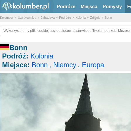
Podróże
Miejsca
Pomysły
F
Kolumber
Użytkownicy
Jabadaya
Podróże
Kolonia
Zdjęcia
Bonn
Wykorzystujemy pliki cookie, aby dostosować serwis do Twoich potrzeb. Możesz 
Bonn
Podróż:
Kolonia
Miejsce:
Bonn
,
Niemcy
,
Europa