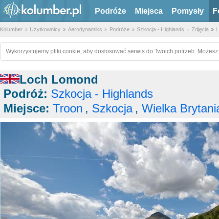
Podróże
Miejsca
Pomysły
F
Kolumber
Użytkownicy
Aerodynamiks
Podróże
Szkocja - Highlands
Zdjęcia
L
Wykorzystujemy pliki cookie, aby dostosować serwis do Twoich potrzeb. Możesz 
Loch Lomond
Podróż:
Szkocja - Highlands
Miejsce:
Troon
,
Szkocja
,
Wielka Brytani