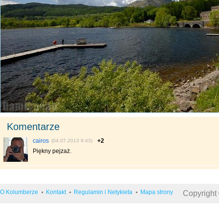
Komentarze
cairos
+2
(04.07.2013 9:43)
Piękny pejzaż.
O Kolumberze
Kontakt
Regulamin i Netykieta
Mapa strony
Copyright