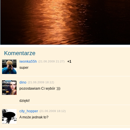
Komentarze
iwonka55h
+1
(21.06.2009 21:27)
super
dino
(21.06.2009 18:12)
pozostawiam Ci wybór :)))
dzięki!
city_hopper
(21.06.2009 18:12)
A może jednak to?