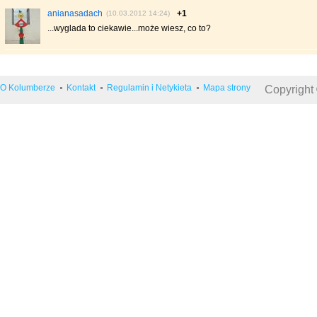
anianasadach
+1
(10.03.2012 14:24)
...wyglada to ciekawie...może wiesz, co to?
O Kolumberze
Kontakt
Regulamin i Netykieta
Mapa strony
Copyright