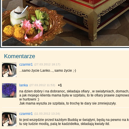
Komentarze
czarmir1
(27.03.2012 18:17)
...samo życie Lanko..., samo życie ;-)
lanka
+1
(27.03.2012 11:53)
na dzien dobry i na dobranoc, składaja ofiary , w swiatyniach, domach
a jak mojego klienta mama była w szpitalu, to te ofiary prawie zajmow
w hurtowni :)
Jak mama wyszła ze szpitala, to trochę te dary sie zmniejszyły.
czarmir1
(11.03.2012 13:24)
to jest wszędzie przed każdym Buddą w świątyni, będą na pewno na ko
tu się ludzie modlą, palą te kadzidełka, składają kwiaty itd.