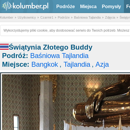
Podróże
Miejsca
Pomysły
F
Kolumber
Użytkownicy
Czarmir1
Podróże
Baśniowa Tajlandia
Zdjęcia
Świąty
Wykorzystujemy pliki cookie, aby dostosować serwis do Twoich potrzeb. Możesz 
Świątynia Złotego Buddy
Podróż:
Baśniowa Tajlandia
Miejsce:
Bangkok
,
Tajlandia
,
Azja