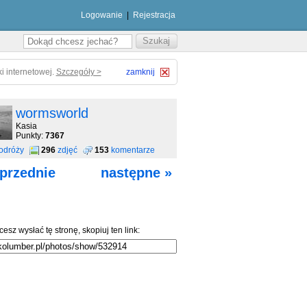
Logowanie
|
Rejestracja
i internetowej.
Szczegóły >
zamknij
wormsworld
Kasia
Punkty:
7367
odróży
296
zdjęć
153
komentarze
przednie
następne »
cesz wysłać tę stronę, skopiuj ten link: