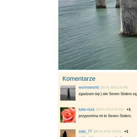
Komentarze
wormsworld
(25.01.2012 22:06)
zgadzam się:) ale Seven Sisters są 
tube-roza
+1
(25.01.2012 20:03)
przypomina mi to Seven Sisters.
asta_77
+1
(06.01.2012 20:21)