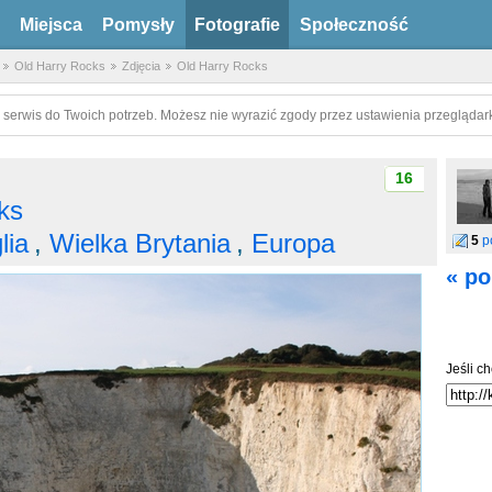
Miejsca
Pomysły
Fotografie
Społeczność
Old Harry Rocks
Zdjęcia
Old Harry Rocks
 serwis do Twoich potrzeb. Możesz nie wyrazić zgody przez ustawienia przeglądark
16
ks
lia
,
Wielka Brytania
,
Europa
5
p
« po
Jeśli ch