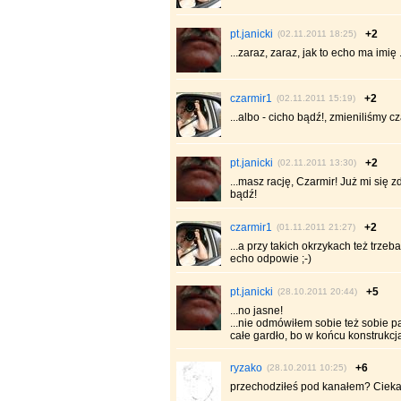
pt.janicki
+2
(02.11.2011 18:25)
...zaraz, zaraz, jak to echo ma imię ...
czarmir1
+2
(02.11.2011 15:19)
...albo - cicho bądź!, zmieniliśmy c
pt.janicki
+2
(02.11.2011 13:30)
...masz rację, Czarmir! Już mi się 
bądź!
czarmir1
+2
(01.11.2011 21:27)
...a przy takich okrzykach też trze
echo odpowie ;-)
pt.janicki
+5
(28.10.2011 20:44)
...no jasne!
...nie odmówiłem sobie też sobie p
całe gardło, bo w końcu konstrukcja w
ryzako
+6
(28.10.2011 10:25)
przechodziłeś pod kanałem? Cieka