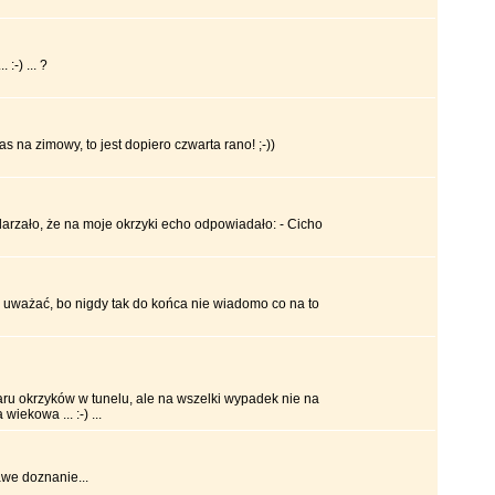
 :-) ... ?
zas na zimowy, to jest dopiero czwarta rano! ;-))
zdarzało, że na moje okrzyki echo odpowiadało: - Cicho
ba uważać, bo nigdy tak do końca nie wiadomo co na to
aru okrzyków w tunelu, ale na wszelki wypadek nie na
iekowa ... :-) ...
we doznanie...