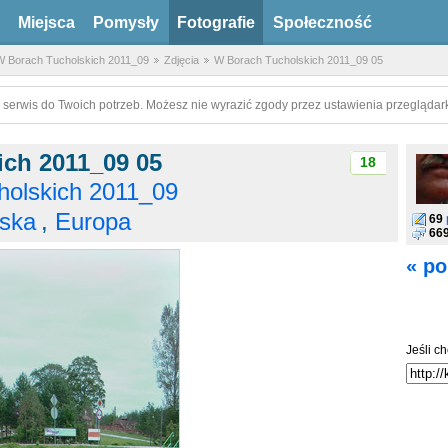
Miejsca
Pomysły
Fotografie
Społeczność
 Borach Tucholskich 2011_09
Zdjęcia
W Borach Tucholskich 2011_09 05
 serwis do Twoich potrzeb. Możesz nie wyrazić zgody przez ustawienia przeglądark
ch 2011_09 05
18
olskich 2011_09
ska
,
Europa
69
66
« po
Jeśli ch