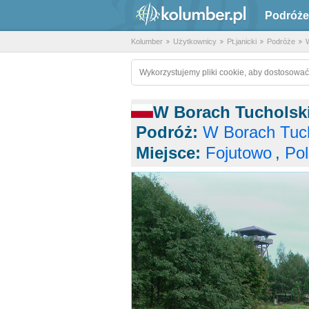
Podróże
Kolumber
Użytkownicy
Pt.janicki
Podróże
W
Wykorzystujemy pliki cookie, aby dostosować
W Borach Tucholski
Podróż:
W Borach Tuch
Miejsce:
Fojutowo
,
Pol