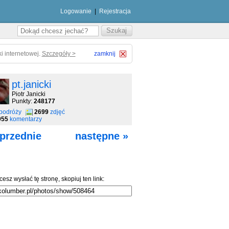
Logowanie
|
Rejestracja
i internetowej.
Szczegóły >
zamknij
pt.janicki
Piotr Janicki
Punkty:
248177
podróży
2699
zdjęć
955
komentarzy
przednie
następne »
cesz wysłać tę stronę, skopiuj ten link: