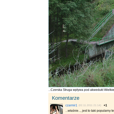
...Czerska Struga wpływa pod akwedukt Wielkie
Komentarze
czarmir1
+1
(02.11.2011 21:14)
...właśnie..., jest to taki popularny 