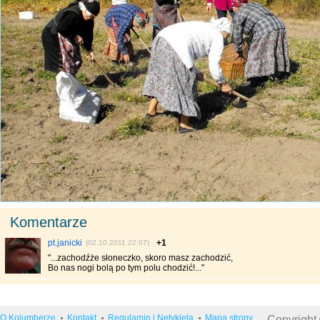
Komentarze
pt.janicki
+1
(02.10.2011 22:07)
"...zachodźże słoneczko, skoro masz zachodzić,
Bo nas nogi bolą po tym polu chodzić!..."
O Kolumberze
Kontakt
Regulamin i Netykieta
Mapa strony
Copyright