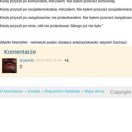
Kiedy przyszli po komunistów, milczałem. Nie byłem przecież komunistą.
Kiedy przyszli po socjaldemokratów, milczałem. Nie byłem przecież socjaldemokra
Kiedy przyszli po związkowców, nie protestowałem. Nie byłem przecież związkow
Kiedy przyszli po mnie, nikt nie protestował. Nikogo już nie było."
(Martin Niemöller - niemiecki pastor, działacz antynazistowski, więzień Dachau)
Komentarze
pt.janicki
+1
(18.02.2011 23:19)
[']
O Kolumberze
Kontakt
Regulamin i Netykieta
Mapa strony
Copyright