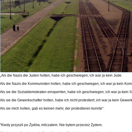
„Als die Nazis die Juden holten, habe ich geschwiegen; ich war ja kein Jude.
Als die Nazis die Kommunisten holten, habe ich geschwiegen; ich war ja kein Kom
Als sie die Sozialdemokraten einsperrten, habe ich geschwiegen; ich war ja kein 
Als sie die Gewerkschafter holten, habe ich nicht protestiert; ich war ja kein Gewerk
Als sie mich holten, gab es keinen mehr, der protestieren konnte".
"Kiedy przyszli po Żydów, milczałem. Nie byłem przecież Żydem.