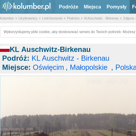
Podróże
Miejsca
Pomysły
F
Kolumber
Użytkownicy
Lmichorowski
Podróże
Kl Auschwitz - Birkenau
Zdjęcia
Wykorzystujemy pliki cookie, aby dostosować serwis do Twoich potrzeb. Możesz 
KL Auschwitz-Birkenau
Podróż:
KL Auschwitz - Birkenau
Miejsce:
Oświęcim
,
Małopolskie
,
Polsk