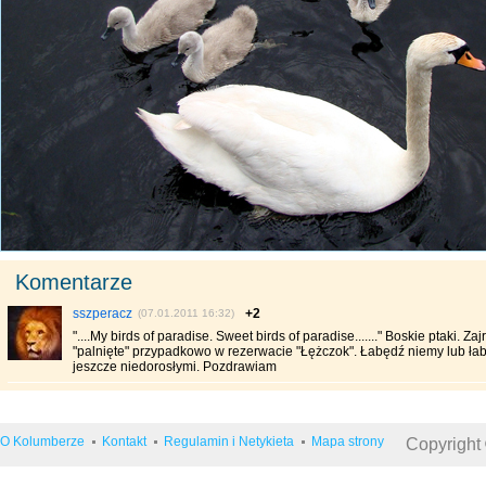
Komentarze
sszperacz
+2
(07.01.2011 16:32)
"....My birds of paradise. Sweet birds of paradise......." Boskie ptaki. Za
"palnięte" przypadkowo w rezerwacie "Łężczok". Łabędź niemy lub ła
jeszcze niedorosłymi. Pozdrawiam
O Kolumberze
Kontakt
Regulamin i Netykieta
Mapa strony
Copyright