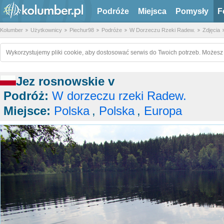
Podróże
Miejsca
Pomysły
F
Kolumber
Użytkownicy
Piechur98
Podróże
W Dorzeczu Rzeki Radew.
Zdjęcia
Wykorzystujemy pliki cookie, aby dostosować serwis do Twoich potrzeb. Możesz 
Jez rosnowskie v
Podróż:
W dorzeczu rzeki Radew.
Miejsce:
Polska
,
Polska
,
Europa