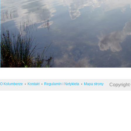
O Kolumberze
Kontakt
Regulamin i Netykieta
Mapa strony
Copyright