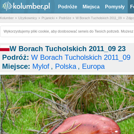
Podróże
Miejsca
Pomysły
F
Kolumber
Użytkownicy
Pt.janicki
Podróże
W Borach Tucholskich 2011_09
Zdjęc
Wykorzystujemy pliki cookie, aby dostosować serwis do Twoich potrzeb. Możesz 
W Borach Tucholskich 2011_09 23
Podróż:
W Borach Tucholskich 2011_09
Miejsce:
Mylof
,
Polska
,
Europa