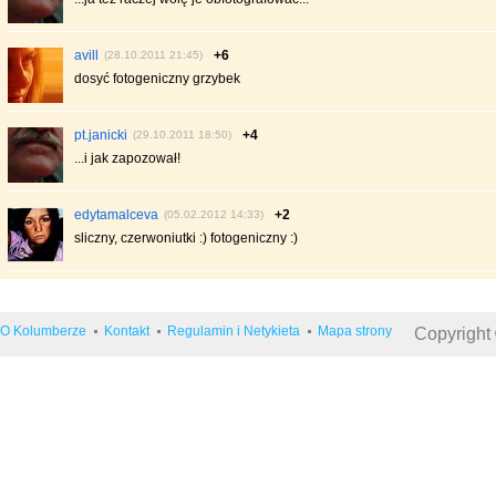
avill
+6
(28.10.2011 21:45)
dosyć fotogeniczny grzybek
pt.janicki
+4
(29.10.2011 18:50)
...i jak zapozował!
edytamalceva
+2
(05.02.2012 14:33)
sliczny, czerwoniutki :) fotogeniczny :)
O Kolumberze
Kontakt
Regulamin i Netykieta
Mapa strony
Copyright