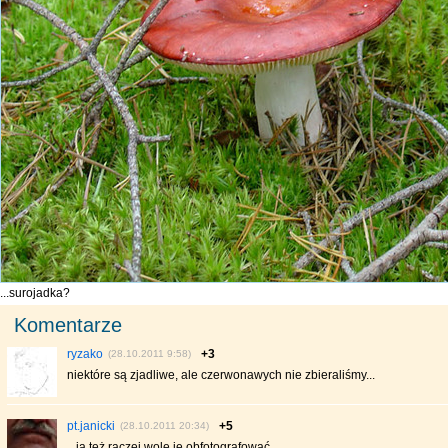
...surojadka?
Komentarze
ryzako
+3
(28.10.2011 9:58)
niektóre są zjadliwe, ale czerwonawych nie zbieraliśmy...
pt.janicki
+5
(28.10.2011 20:34)
...ja też raczej wolę je obfotografować...