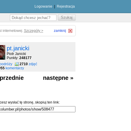
Logowanie
|
Rejestracja
i internetowej.
Szczegóły >
zamknij
pt.janicki
Piotr Janicki
Punkty:
248177
podróży
2710
zdjęć
955
komentarzy
przednie
następne »
cesz wysłać tę stronę, skopiuj ten link: