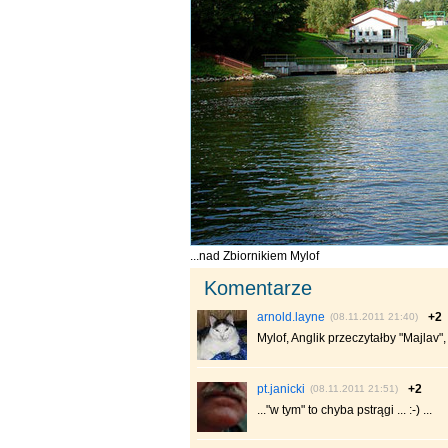
...nad Zbiornikiem Mylof
Komentarze
arnold.layne
+2
(08.11.2011 21:40)
Mylof, Anglik przeczytałby "Majlav", 
pt.janicki
+2
(08.11.2011 21:51)
..."w tym" to chyba pstrągi ... :-) ...