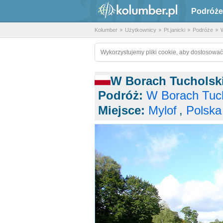
Podróże
Kolumber
Użytkownicy
Pt.janicki
Podróże
W
Wykorzystujemy pliki cookie, aby dostosować
W Borach Tucholski
Podróż:
W Borach Tuch
Miejsce:
Mylof
,
Polska