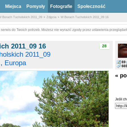
Miejsca
Pomysły
Fotografie
Społeczność
 Borach Tucholskich 2011_09
Zdjęcia
W Borach Tucholskich 2011_09 16
 serwis do Twoich potrzeb. Możesz nie wyrazić zgody przez ustawienia przeglądark
ch 2011_09 16
28
olskich 2011_09
,
Europa
69
66
« po
Jeśli ch