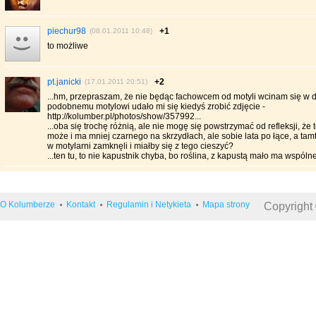
piechur98
+1
(08.01.2011 10:48)
to możliwe
pt.janicki
+2
(17.01.2011 20:51)
...hm, przepraszam, że nie będąc fachowcem od motyli wcinam się w d
podobnemu motylowi udało mi się kiedyś zrobić zdjęcie -
http://kolumber.pl/photos/show/357992...
...oba się trochę różnią, ale nie mogę się powstrzymać od refleksji, że 
może i ma mniej czarnego na skrzydłach, ale sobie lata po łące, a t
w motylarni zamknęli i miałby się z tego cieszyć?
...ten tu, to nie kapustnik chyba, bo roślina, z kapustą mało ma wspólnego
O Kolumberze
Kontakt
Regulamin i Netykieta
Mapa strony
Copyright