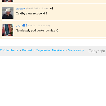
wojpok
+1
(19.01.2013 19:49)
Czyżby zawsze z górki ?
orchid84
(20.01.2013 16:04)
No niestety pod gorke rowniez :-)
O Kolumberze
Kontakt
Regulamin i Netykieta
Mapa strony
Copyright