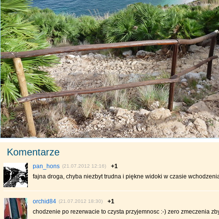
Komentarze
pan_hons
+1
(21.07.2012 12:16)
fajna droga, chyba niezbyt trudna i piękne widoki w czasie wchodzenia
orchid84
+1
(21.07.2012 18:30)
chodzenie po rezerwacie to czysta przyjemnosc :-) zero zmeczenia zb