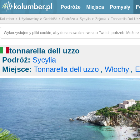
Podróże
Miejsca
Pomysły
F
Kolumber
Użytkownicy
Orchid84
Podróże
Sycylia
Zdjęcia
Tonnarella Dell Uz
Wykorzystujemy pliki cookie, aby dostosować serwis do Twoich potrzeb. Możesz 
tonnarella dell uzzo
Podróż:
Sycylia
Miejsce:
Tonnarella dell uzzo
,
Włochy
,
E