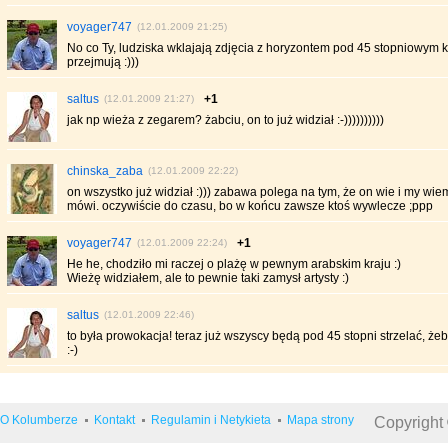
voyager747
(12.01.2009 21:25)
No co Ty, ludziska wklajają zdjęcia z horyzontem pod 45 stopniowym k
przejmują :)))
saltus
+1
(12.01.2009 21:27)
jak np wieża z zegarem? żabciu, on to już widział :-))))))))))
chinska_zaba
(12.01.2009 22:22)
on wszystko już widział :))) zabawa polega na tym, że on wie i my wiemy
mówi. oczywiście do czasu, bo w końcu zawsze ktoś wywlecze ;ppp
voyager747
+1
(12.01.2009 22:24)
He he, chodziło mi raczej o plażę w pewnym arabskim kraju :)
Wieżę widziałem, ale to pewnie taki zamysł artysty :)
saltus
(12.01.2009 22:46)
to była prowokacja! teraz już wszyscy będą pod 45 stopni strzelać, żeb
:-)
O Kolumberze
Kontakt
Regulamin i Netykieta
Mapa strony
Copyright