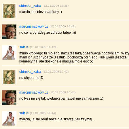
chinska_zaba
(12.01.2009 16:38)
marcin jest niezastąpiony :)
marcinjmackowicz
(12.01.2009 16:41)
no co ja poradzę że zdjecia lubię :)))
saltus
(12.01.2009 16:42)
mimo krótkiego tu mojego stażu też taką obserwację poczyniłam. Wszy
mam ich już chyba ze 3 sztuki, pochodzą od niego. Nie wiem jeszcze 
komercyjną, ale doskonale masują moje ego :-)
chinska_zaba
(12.01.2009 16:42)
no chyba nic :D
marcinjmackowicz
(12.01.2009 16:44)
no tysz mi się tak wydaje:) ba nawet nie zamierzam :D
saltus
(12.01.2009 16:44)
marcin, ja się broń boże nie skarżę, tak trzymaj...