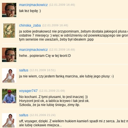
marcinjmackowicz
(12.01.2009 16:46)
tak tez będę :)
chinska_zaba
(12.01.2009 16:46)
ja sobie jednakowoż nie przypominam, żebym dostała jakiegoś plusa
ostatnie 7 miesięcy :) więc w odróżnieniu od powiekszającego sie gr
tym serwisie nie uważam, żeby był ideałem ;ppp
marcinjmackowicz
(12.01.2009 16:48)
hehe.. popieram Cię w tej teorii:D
saltus
(12.01.2009 16:51)
ja nie wiem, czy jestem fanką marcina, ale lubię jego plusy :-)
voyager747
(12.01.2009 21:09)
No kochani. Z tymi plusami, to jest inaczej :))
Horyzont jest ok, a tablica krzywo i tak jest ok.
Szkoda, że ja nie lubię śniegu, zimy itp.
saltus
(12.01.2009 21:24)
uff, voyager, dzięki. Z wielkim hukiem kamień spadł mi z serca. Ja też n
ale lubię ciekawe miejsca...