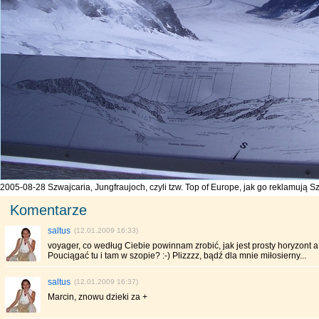
2005-08-28 Szwajcaria, Jungfraujoch, czyli tzw. Top of Europe, jak go reklamują S
Komentarze
saltus
(12.01.2009 16:33)
voyager, co według Ciebie powinnam zrobić, jak jest prosty horyzont a
Pouciągać tu i tam w szopie? :-) Plizzzz, bądź dla mnie miłosierny...
saltus
(12.01.2009 16:37)
Marcin, znowu dzieki za +