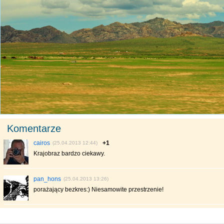
Komentarze
cairos
+1
(25.04.2013 12:44)
Krajobraz bardzo ciekawy.
pan_hons
(25.04.2013 13:26)
porażający bezkres:) Niesamowite przestrzenie!