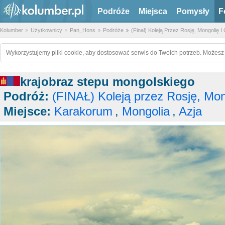
Podróże
Miejsca
Pomysły
F
Kolumber
Użytkownicy
Pan_Hons
Podróże
(Finał) Koleją Przez Rosję, Mongolię I
Wykorzystujemy pliki cookie, aby dostosować serwis do Twoich potrzeb. Możesz 
krajobraz stepu mongolskiego
Podróż:
(FINAŁ) Koleją przez Rosję, Mong
Miejsce:
Karakorum
,
Mongolia
,
Azja