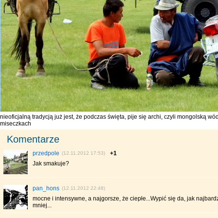
nieoficjalną tradycją już jest, że podczas święta, pije się archi, czyli mongolską
miseczkach
Komentarze
przedpole
+1
(12.11.2012 17:53)
Jak smakuje?
pan_hons
(12.11.2012 22:48)
mocne i intensywne, a najgorsze, że ciepłe...Wypić się da, jak najbardzi
mniej...