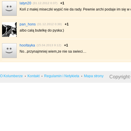
latyn20
+1
(31.12.2012 0:37)
Koń z małej miseczki wypić nie da rady. Pewnie archi podaje im się w
pan_hons
+1
(31.12.2012 0:38)
albo całą butelkę do pyska:)
hooltayka
+1
(15.04.2013 9:12)
No...przynajmniej wiem,ze nie sa swieci....
O Kolumberze
Kontakt
Regulamin i Netykieta
Mapa strony
Copyright