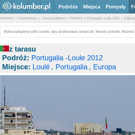
Podróże
Miejsca
Pomysły
F
Kolumber
Użytkownicy
Januszwalentyn
Podróże
Portugalia -Loule 2012
Zdjęcia
Wykorzystujemy pliki cookie, aby dostosować serwis do Twoich potrzeb. Możesz 
z tarasu
Podróż:
Portugalia -Loule 2012
Miejsce:
Loulé
,
Portugalia
,
Europa