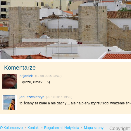
Komentarze
pt.janicki
(12.08.2015 23:40)
...qrcze, zima? ... :-) ...
januszwalentyn
(20.10.2015 19:20)
to ściany są białe a nie dachy ... ale na pierwszy rzut robi wrażenie śn
O Kolumberze
Kontakt
Regulamin i Netykieta
Mapa strony
Copyright