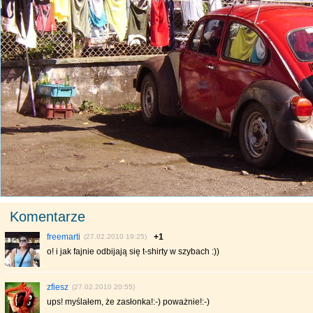
Komentarze
freemarti
+1
(27.02.2010 19:25)
o! i jak fajnie odbijają się t-shirty w szybach :))
zfiesz
(27.02.2010 20:55)
ups! myślałem, że zasłonka!:-) poważnie!:-)