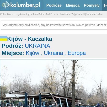
Podróże
Miejsca
Pomysły
F
Kolumber
Użytkownicy
Hawi28
Podróże
Ukraina
Zdjęcia
Kijów - Kaczalka
Wykorzystujemy pliki cookie, aby dostosować serwis do Twoich potrzeb. Możesz 
Kijów - Kaczalka
Podróż:
UKRAINA
Miejsce:
Kijów
,
Ukraina
,
Europa