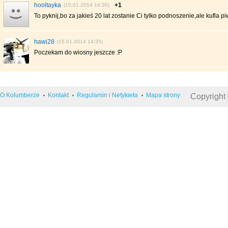
hooltayka
+1
(15.01.2014 14:30)
To pyknij,bo za jakieś 20 lat zostanie Ci tylko podnoszenie,ale kufla pi
hawi28
(15.01.2014 14:35)
Poczekam do wiosny jeszcze :P
O Kolumberze
Kontakt
Regulamin i Netykieta
Mapa strony
Copyright