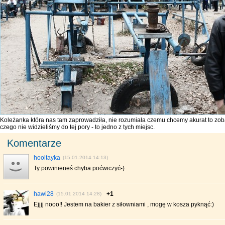
Koleżanka która nas tam zaprowadziła, nie rozumiała czemu chcemy akurat to z
czego nie widzieliśmy do tej pory - to jedno z tych miejsc.
Komentarze
hooltayka
(15.01.2014 14:13)
Ty powinieneś chyba poćwiczyć-)
hawi28
+1
(15.01.2014 14:28)
Ejjjj nooo!! Jestem na bakier z siłowniami , mogę w kosza pyknąć:)