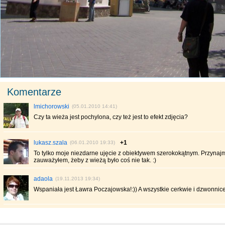
Komentarze
lmichorowski
(05.01.2010 14:41)
Czy ta wieża jest pochylona, czy też jest to efekt zdjęcia?
lukasz.szala
+1
(06.01.2010 19:33)
To tylko moje niezdarne ujęcie z obiektywem szerokokątnym. Przynajm
zauważyłem, żeby z wieżą było coś nie tak. :)
adaola
(19.11.2013 19:34)
Wspaniała jest Ławra Poczajowska!:)) A wszystkie cerkwie i dzwonnice 