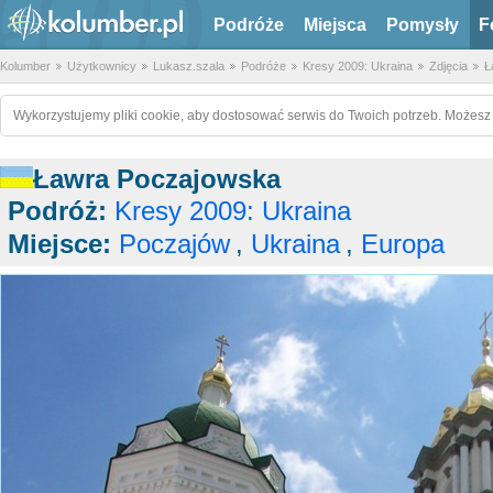
Podróże
Miejsca
Pomysły
F
Kolumber
Użytkownicy
Lukasz.szala
Podróże
Kresy 2009: Ukraina
Zdjęcia
Ł
Wykorzystujemy pliki cookie, aby dostosować serwis do Twoich potrzeb. Możesz 
Ławra Poczajowska
Podróż:
Kresy 2009: Ukraina
Miejsce:
Poczajów
,
Ukraina
,
Europa